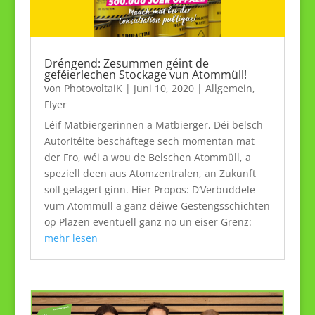
Dréngend: Zesummen géint de
geféierlechen Stockage vun Atommüll!
von
PhotovoltaiK
|
Juni 10, 2020
|
Allgemein
,
Flyer
Léif Matbiergerinnen a Matbierger, Déi belsch
Autoritéite beschäftege sech momentan mat
der Fro, wéi a wou de Belschen Atommüll, a
speziell deen aus Atomzentralen, an Zukunft
soll gelagert ginn. Hier Propos: D‘Verbuddele
vum Atommüll a ganz déiwe Gestengsschichten
op Plazen eventuell ganz no un eiser Grenz:
mehr lesen