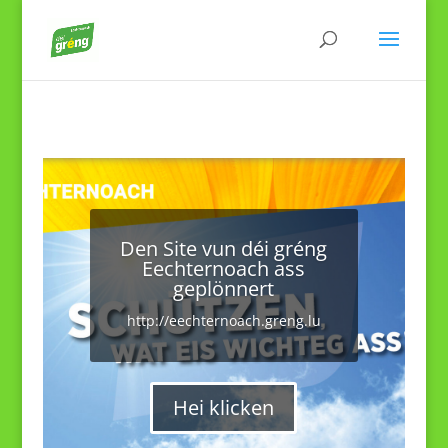
Den Site vun déi gréng
Eechternoach ass
geplönnert
http://eechternoach.greng.lu
Hei klicken