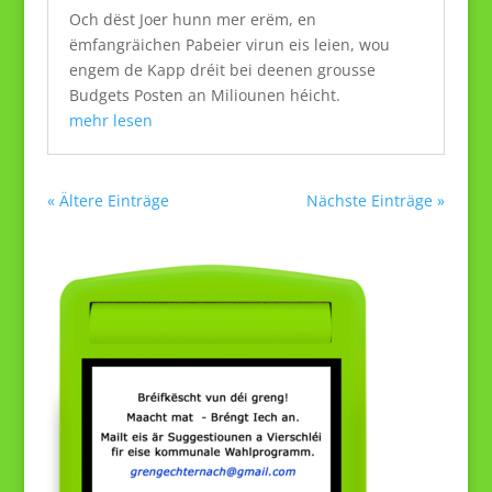
Och dëst Joer hunn mer erëm, en
ëmfangräichen Pabeier virun eis leien, wou
engem de Kapp dréit bei deenen grousse
Budgets Posten an Miliounen héicht.
mehr lesen
« Ältere Einträge
Nächste Einträge »