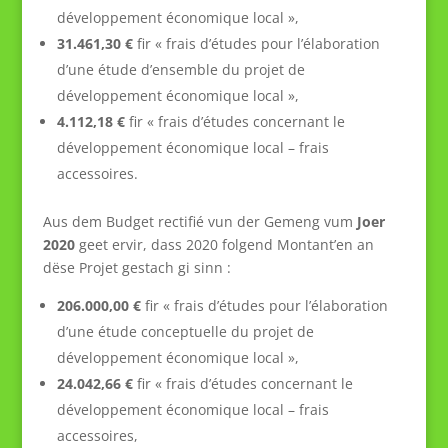
développement économique local »,
31.461,30 €
fir « frais d’études pour l’élaboration
d’une étude d’ensemble du projet de
développement économique local »,
4.112,18 €
fir « frais d’études concernant le
développement économique local – frais
accessoires.
Aus dem Budget rectifié vun der Gemeng vum
Joer
2020
geet ervir, dass 2020 folgend Montant’en an
dëse Projet gestach gi sinn :
206.000,00 €
fir « frais d’études pour l’élaboration
d’une étude conceptuelle du projet de
développement économique local »,
24.042,66 €
fir « frais d’études concernant le
développement économique local – frais
accessoires,