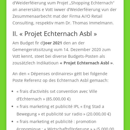
d‘Weiderféierung vum Projet „Shopping Echternach“
an anerersäits e Vott iwwer d’Weiderféierung vun der
Zesummenaarbecht mat der Firma A//O Retail
Consulting, respektiv mam Dr. Thomas Immelmann.
II. « Projet Echternach Asbl »
Am Budget fir d’
Joer 2021
den an der
Gemengerotssitzung vum 14. Dezember 2020 zum
Vott kennt, steet bei diverse Budgets-Posten als
zousätzlech Indikatioun
« Projet Echternach Asbl »
.
An den « Dépenses ordinaires» gëtt bei folgende
Poste Referenz op des Echternach Asbl gemaach:
« frais d’activités svt convention avec Ville
d’Echternach » (85.000,00 €)
« frais marketing et publicité IPL « Eng Stad a
Bewegung » et publicité sur radio » (20.000,00 €)
« frais marketing et publicité : promotion
économique ; « Wirtschaftsförderung » » (5.000,00