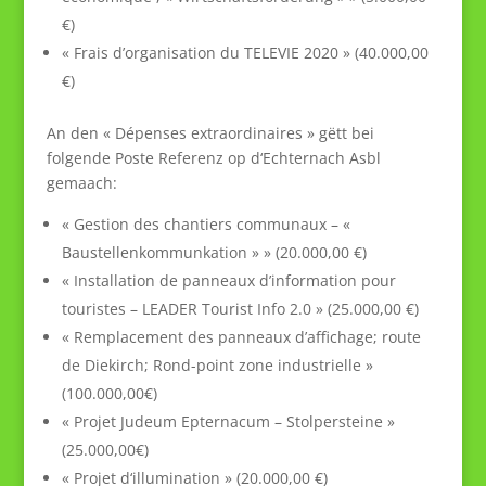
€)
« Frais d’organisation du TELEVIE 2020 » (40.000,00
€)
An den « Dépenses extraordinaires » gëtt bei
folgende Poste Referenz op d‘Echternach Asbl
gemaach:
« Gestion des chantiers communaux – «
Baustellenkommunkation » » (20.000,00 €)
« Installation de panneaux d’information pour
touristes – LEADER Tourist Info 2.0 » (25.000,00 €)
« Remplacement des panneaux d’affichage; route
de Diekirch; Rond-point zone industrielle »
(100.000,00€)
« Projet Judeum Epternacum – Stolpersteine »
(25.000,00€)
« Projet d‘illumination » (20.000,00 €)