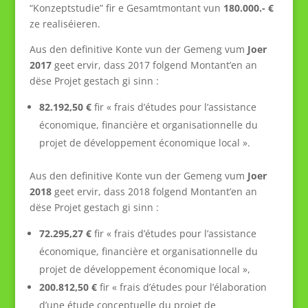
“Konzeptstudie” fir e Gesamtmontant vun
180.000.- €
ze realiséieren.
Aus den definitive Konte vun der Gemeng vum
Joer
2017
geet ervir, dass 2017 folgend Montant’en an
dëse Projet gestach gi sinn :
82.192,50 €
fir « frais d’études pour l’assistance
économique, financière et organisationnelle du
projet de développement économique local ».
Aus den definitive Konte vun der Gemeng vum
Joer
2018
geet ervir, dass 2018 folgend Montant’en an
dëse Projet gestach gi sinn :
72.295,27 €
fir « frais d’études pour l’assistance
économique, financière et organisationnelle du
projet de développement économique local »,
200.812,50 €
fir « frais d’études pour l’élaboration
d’une étude conceptuelle du projet de