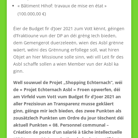
« Bâtiment Hihof: travaux de mise en état »
(100.000,00 €)
Éier de Budget fir d’Joer 2021 zum Vott kënnt, géingen
d’Fraktioune vun der DP an déi gréng Iech bieden,
dem Gemengerot duerzeleeën, wien des Asbl grënne
wäert, wéini des Grënnung erfollege soll, wat hiren
Objet an hier Missioune solle sinn, wéi vill Leit fir des
Asbl schaffe sollen a wien Member vun der Asbl ka
ginn.
Well souwuel de Projet „Shopping Echternach“, wéi
de « Projet Echternach Asbl » Froen opwerfen, déi
am Virfeld vum Vott vum Budget fir d’Joer 2021 an
aller Prezisioun an Transparenz musse gekläert
ginn, géinge mir iech bieden, des zwee Punkten als
zousätzlech Punkten um Ordre du jour tëschent déi
aktuell Punkten « 08. Personnel communal –
Création de poste d’un salarié à tâche intellectuelle