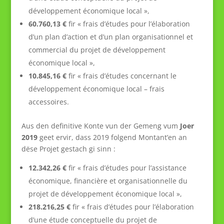
développement économique local »,
60.760,13 €
fir « frais d’études pour l’élaboration
d’un plan d’action et d’un plan organisationnel et
commercial du projet de développement
économique local »,
10.845,16 €
fir « frais d’études concernant le
développement économique local – frais
accessoires.
Aus den definitive Konte vun der Gemeng vum
Joer
2019
geet ervir, dass 2019 folgend Montant’en an
dëse Projet gestach gi sinn :
12.342,26 €
fir « frais d’études pour l’assistance
économique, financière et organisationnelle du
projet de développement économique local »,
218.216,25 €
fir « frais d’études pour l’élaboration
d’une étude conceptuelle du projet de