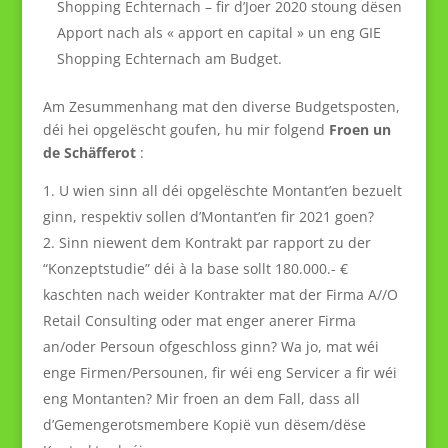
Shopping Echternach – fir d’Joer 2020 stoung dësen
Apport nach als « apport en capital » un eng GIE
Shopping Echternach am Budget.
Am Zesummenhang mat den diverse Budgetsposten,
déi hei opgelëscht goufen, hu mir folgend
Froen un
de Schäfferot
:
U wien sinn all déi opgelëschte Montant’en bezuelt
ginn, respektiv sollen d’Montant’en fir 2021 goen?
Sinn niewent dem Kontrakt par rapport zu der
“Konzeptstudie” déi à la base sollt 180.000.- €
kaschten nach weider Kontrakter mat der Firma A//O
Retail Consulting oder mat enger anerer Firma
an/oder Persoun ofgeschloss ginn? Wa jo, mat wéi
enge Firmen/Persounen, fir wéi eng Servicer a fir wéi
eng Montanten? Mir froen an dem Fall, dass all
d’Gemengerotsmembere Kopië vun dësem/dëse