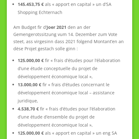
145.453,75 €
als « apport en capital » un d’SA
Shopping Echternach
Am Budget fir d’
Joer 2021
den an der
Gemengerotssitzung vum 14. Dezember zum Vote
steet, ass virgesinn dass 2021 folgend Montant’en an
dëse Projet gestach solle ginn :
125.000,00 €
fir « frais d’études pour l’élaboration
d’une étude conceptuelle du projet de
développement économique local »,
13.000,00 €
fir « frais d’études concernant le
développement économique local – assistance
juridique,
4.538,70 €
fir « frais d’études pour l’élaboration
d’une étude d’ensemble du projet de
développement économique local »,
125.000,00 €
als « apport en capital » un eng SA