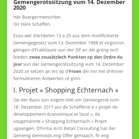
Gemengerotssitzung vum 14. Dezember
2020
Här Buergermeeschter,
Dir Häre Schäffen,
Esou wéi d’Artikelen 13 a 25 aus dem modifizéierte
Gemengegesetz vum 13. Dezember 1988 et virgesinn,
géingen d’Fraktioune vun der DP an déi gréng Iech
bieden
zwee zousätzlech Punkten op den Ordre du
jour
vun der Gemengerotssitzung vum 14. Dezember
2020 ze setzen an eis op d’
Froen
déi mir hei drënner
formuléieren Äntwerten ze ginn.
I. Projet « Shopping Echternach »
Op der Basis vun engem Vott am Gemengerot vum
18. Dezember 2017 ass de Schäfferot e « projet de
développement économique et local », de
sougenannte « Shopping Echternach » Projet
ugaangen. D’Firma A//O Retail Consulting hat der
Gemeng deemools eng Offer gemaach, fir eng