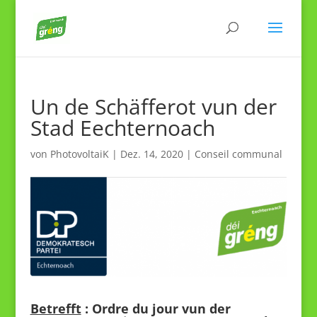
Un de Schäfferot vun der
Stad Eechternoach
von
PhotovoltaiK
|
Dez. 14, 2020
|
Conseil communal
Betrefft
: Ordre du jour vun der