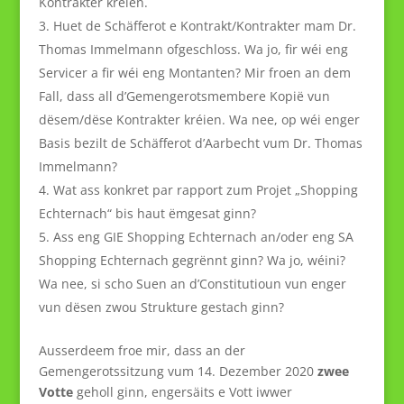
Kontrakter kréien.
Huet de Schäfferot e Kontrakt/Kontrakter mam Dr.
Thomas Immelmann ofgeschloss. Wa jo, fir wéi eng
Servicer a fir wéi eng Montanten? Mir froen an dem
Fall, dass all d’Gemengerotsmembere Kopië vun
dësem/dëse Kontrakter kréien. Wa nee, op wéi enger
Basis bezilt de Schäfferot d’Aarbecht vum Dr. Thomas
Immelmann?
Wat ass konkret par rapport zum Projet „Shopping
Echternach“ bis haut ëmgesat ginn?
Ass eng GIE Shopping Echternach an/oder eng SA
Shopping Echternach gegrënnt ginn? Wa jo, wéini?
Wa nee, si scho Suen an d’Constitutioun vun enger
vun dësen zwou Strukture gestach ginn?
Ausserdeem froe mir, dass an der
Gemengerotssitzung vum 14. Dezember 2020
zwee
Votte
geholl ginn, engersäits e Vott iwwer