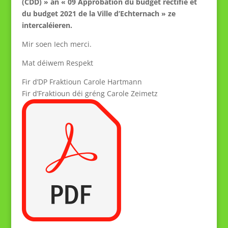
(CDD) » an « 09 Approbation du budget rectifié et
du budget 2021 de la Ville d’Echternach » ze
intercaléieren.
Mir soen Iech merci.
Mat déiwem Respekt
Fir d’DP Fraktioun Carole Hartmann
Fir d’Fraktioun déi gréng Carole Zeimetz