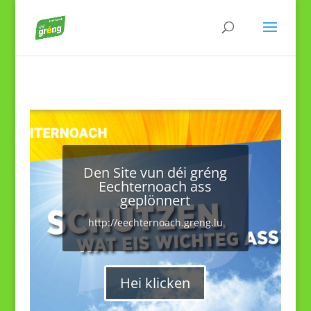
Den Site vun déi gréng
Eechternoach ass
geplönnert
http://eechternoach.greng.lu
Hei klicken