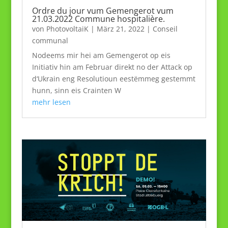
Ordre du jour vum Gemengerot vum
21.03.2022 Commune hospitalière.
von
PhotovoltaiK
|
März 21, 2022
|
Conseil
communal
Nodeems mir hei am Gemengerot op eis
Initiativ hin am Februar direkt no der Attack op
d‘Ukrain eng Resolutioun eestëmmeg gestemmt
hunn, sinn eis Crainten W
mehr lesen