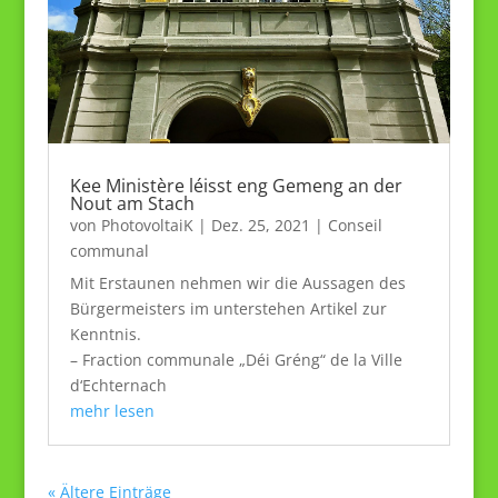
Kee Ministère léisst eng Gemeng an der
Nout am Stach
von
PhotovoltaiK
|
Dez. 25, 2021
|
Conseil
communal
Mit Erstaunen nehmen wir die Aussagen des
Bürgermeisters im unterstehen Artikel zur
Kenntnis.
– Fraction communale „Déi Gréng“ de la Ville
d‘Echternach
mehr lesen
« Ältere Einträge