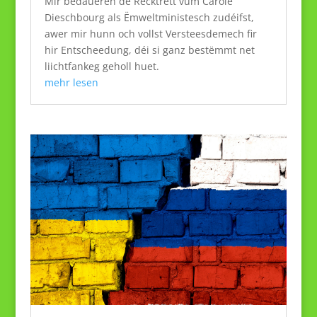
Mir bedaueren de Récktrëtt vum Carole
Dieschbourg als Ëmweltministesch zudéifst,
awer mir hunn och vollst Versteesdemech fir
hir Entscheedung, déi si ganz bestëmmt net
liichtfankeg geholl huet.
mehr lesen