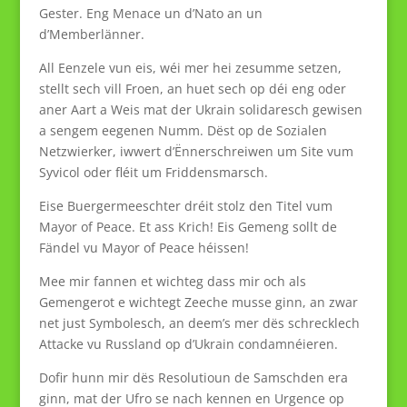
Gester. Eng Menace un d’Nato an un
d’Memberlänner.
All Eenzele vun eis, wéi mer hei zesumme setzen,
stellt sech vill Froen, an huet sech op déi eng oder
aner Aart a Weis mat der Ukrain solidaresch gewisen
a sengem eegenen Numm. Dëst op de Sozialen
Netzwierker, iwwert d’Ënnerschreiwen um Site vum
Syvicol oder fléit um Friddensmarsch.
Eise Buergermeeschter dréit stolz den Titel vum
Mayor of Peace. Et ass Krich! Eis Gemeng sollt de
Fändel vu Mayor of Peace héissen!
Mee mir fannen et wichteg dass mir och als
Gemengerot e wichtegt Zeeche musse ginn, an zwar
net just Symbolesch, an deem’s mer dës schrecklech
Attacke vu Russland op d’Ukrain condamnéieren.
Dofir hunn mir dës Resolutioun de Samschden era
ginn, mat der Ufro se nach kennen en Urgence op