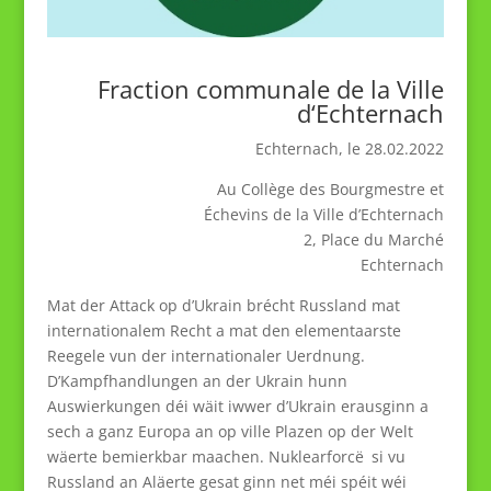
Fraction communale de la Ville
d‘Echternach
Echternach, le 28.02.2022
Au Collège des Bourgmestre et
Échevins de la Ville d’Echternach
2, Place du Marché
Echternach
Mat der Attack op d’Ukrain brécht Russland mat
internationalem Recht a mat den elementaarste
Reegele vun der internationaler Uerdnung.
D’Kampfhandlungen an der Ukrain hunn
Auswierkungen déi wäit iwwer d’Ukrain erausginn a
sech a ganz Europa an op ville Plazen op der Welt
wäerte bemierkbar maachen. Nuklearforcë si vu
Russland an Aläerte gesat ginn net méi spéit wéi