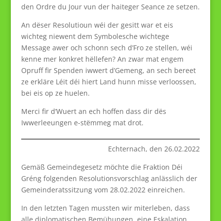
den Ordre du Jour vun der haiteger Seance ze setzen.
An dëser Resolutioun wéi der gesitt war et eis
wichteg niewent dem Symbolesche wichtege
Message awer och schonn sech d’Fro ze stellen, wéi
kenne mer konkret hëllefen? An zwar mat engem
Opruff fir Spenden iwwert d’Gemeng, an sech bereet
ze erkläre Léit déi hiert Land hunn misse verloossen,
bei eis op ze huelen.
Merci fir d’Wuert an ech hoffen dass dir dës
Iwwerleeungen e-stëmmeg mat drot.
Echternach, den 26.02.2022
Gemäß Gemeindegesetz möchte die Fraktion Déi
Gréng folgenden Resolutionsvorschlag anlässlich der
Gemeinderatssitzung vom 28.02.2022 einreichen.
In den letzten Tagen mussten wir miterleben, dass
alle diplomatischen Bemühungen, eine Eskalation