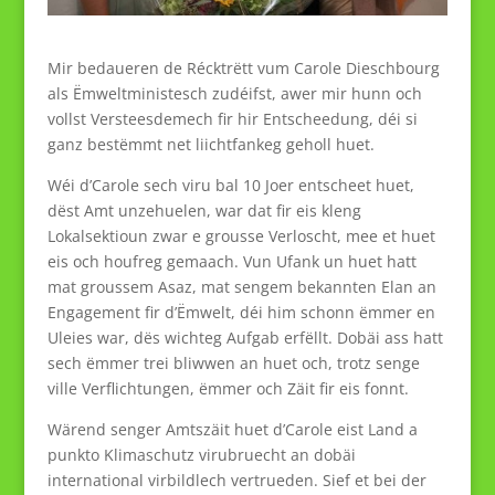
Mir bedaueren de Récktrëtt vum Carole Dieschbourg
als Ëmweltministesch zudéifst, awer mir hunn och
vollst Versteesdemech fir hir Entscheedung, déi si
ganz bestëmmt net liichtfankeg geholl huet.
Wéi d’Carole sech viru bal 10 Joer entscheet huet,
dëst Amt unzehuelen, war dat fir eis kleng
Lokalsektioun zwar e grousse Verloscht, mee et huet
eis och houfreg gemaach. Vun Ufank un huet hatt
mat groussem Asaz, mat sengem bekannten Elan an
Engagement fir d’Ëmwelt, déi him schonn ëmmer en
Uleies war, dës wichteg Aufgab erfëllt. Dobäi ass hatt
sech ëmmer trei bliwwen an huet och, trotz senge
ville Verflichtungen, ëmmer och Zäit fir eis fonnt.
Wärend senger Amtszäit huet d’Carole eist Land a
punkto Klimaschutz virubruecht an dobäi
international virbildlech vertrueden. Sief et bei der