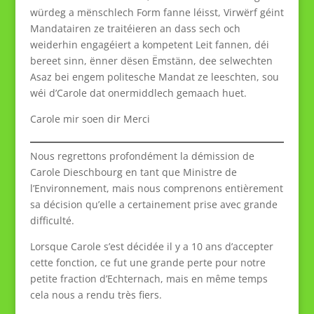
würdeg a mënschlech Form fanne léisst, Virwërf géint
Mandatairen ze traitéieren an dass sech och
weiderhin engagéiert a kompetent Leit fannen, déi
bereet sinn, ënner dësen Ëmstänn, dee selwechten
Asaz bei engem politesche Mandat ze leeschten, sou
wéi d’Carole dat onermiddlech gemaach huet.
Carole mir soen dir Merci
Nous regrettons profondément la démission de
Carole Dieschbourg en tant que Ministre de
l’Environnement, mais nous comprenons entièrement
sa décision qu’elle a certainement prise avec grande
difficulté.
Lorsque Carole s’est décidée il y a 10 ans d’accepter
cette fonction, ce fut une grande perte pour notre
petite fraction d’Echternach, mais en même temps
cela nous a rendu très fiers.