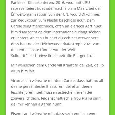
Paräisser Klimakonferenz 2016, wou hatt d’EU
representéiert huet oder nach elo am Mäerz bei der
Ëmweltorganisatioun vun der UN, wou d’Ofkommes
zur Reduktioun vum Plastik beschloss gouf. Dem
Carole seng mënschlech, offen an éierlech Aart huet
him d’Aarbecht op dem internationale Plang sécher
erliichtert. An esou huet et eis och net verwonnert,
dass hatt no der Héichwaasserkatastroph 2021 vun
den entleeënste Länner vun der Welt
Solidaritéitsschreiwe fir eis betraffe Bierger krut.
Mir wënschen dem Carole vill Kraaft fir déi Zäit, déi lo
virun him läit.
Virun allem wënsche mir dem Carole, dass hatt no all
deene perséinleche Blessuren, déi et an deene
leschte Joren huet mussen astiechen, erëm déi
zouversiichtlech, leidenschaftlech a frou Fra ka sinn,
déi mir kennen a gären hunn.
Eisem Land wënsche mir, dass sech endlech eng