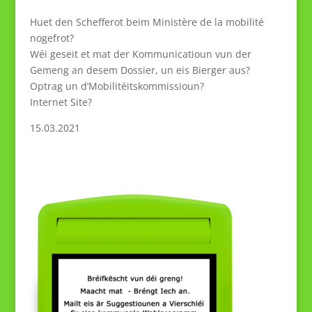
Huet den Schefferot beim Ministère de la mobilité
nogefrot?
Wéi geseit et mat der Kommunicatioun vun der
Gemeng an desem Dossier, un eis Bierger aus?
Optrag un d’Mobilitéitskommissioun?
Internet Site?
15.03.2021