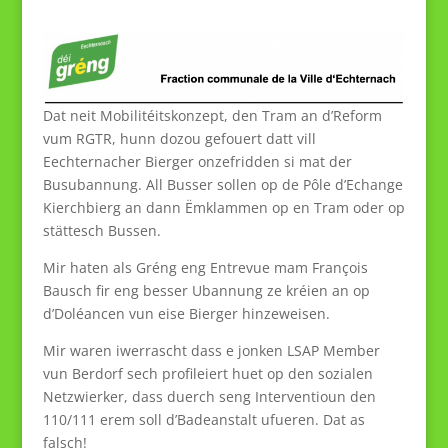
Dat neit Mobilitéitskonzept, den Tram an d’Reform
vum RGTR, hunn dozou gefouert datt vill
Eechternacher Bierger onzefridden si mat der
Busubannung. All Busser sollen op de Pôle d’Echange
Kierchbierg an dann Ëmklammen op en Tram oder op
stättesch Bussen.
Mir haten als Gréng eng Entrevue mam François
Bausch fir eng besser Ubannung ze kréien an op
d’Doléancen vun eise Bierger hinzeweisen.
Mir waren iwerrascht dass e jonken LSAP Member
vun Berdorf sech profileiert huet op den sozialen
Netzwierker, dass duerch seng Interventioun den
110/111 erem soll d’Badeanstalt ufueren. Dat as
falsch!