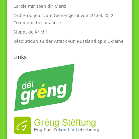
Carole mir soen dir Merci
Ordre du jour vum Gemengerot vum 21.03.2022
Commune hospitalière.
Stoppt de Krich!
Résolutioun zu der Attack vun Russland op d’Ukraine
Links