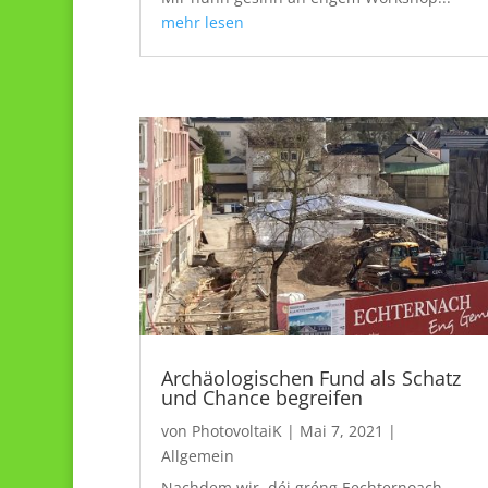
mehr lesen
Archäologischen Fund als Schatz
und Chance begreifen
von
PhotovoltaiK
|
Mai 7, 2021
|
Allgemein
Nachdem wir, déi gréng Eechternoach,