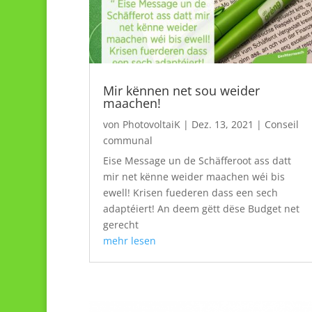
Mir kënnen net sou weider
maachen!
von
PhotovoltaiK
|
Dez. 13, 2021
|
Conseil
communal
Eise Message un de Schäfferoot ass datt
mir net kënne weider maachen wéi bis
ewell! Krisen fuederen dass een sech
adaptéiert! An deem gëtt dëse Budget net
gerecht
mehr lesen