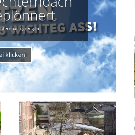
echternoach
eplönnert
chternoach.greng.lu
ei klicken