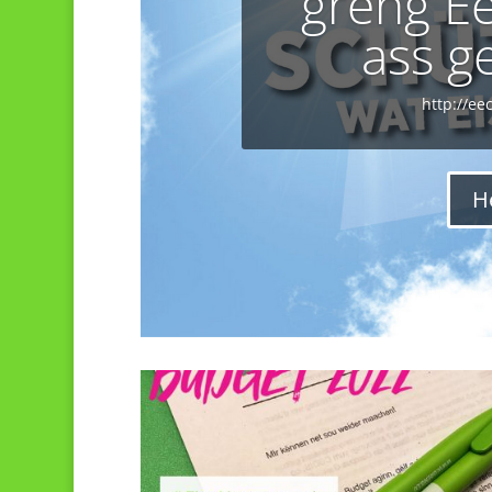
gréng E
ass g
http://ee
H