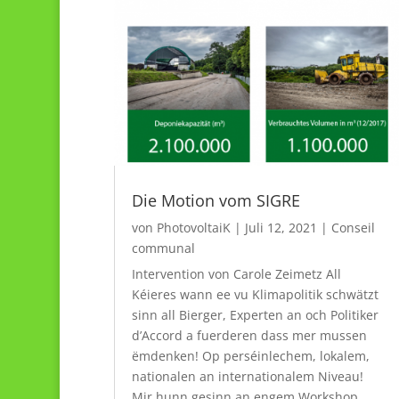
Die Motion vom SIGRE
von
PhotovoltaiK
|
Juli 12, 2021
|
Conseil
communal
Intervention von Carole Zeimetz All
Kéieres wann ee vu Klimapolitik schwätzt
sinn all Bierger, Experten an och Politiker
d’Accord a fuerderen dass mer mussen
ëmdenken! Op perséinlechem, lokalem,
nationalen an internationalem Niveau!
Mir hunn gesinn an engem Workshop...