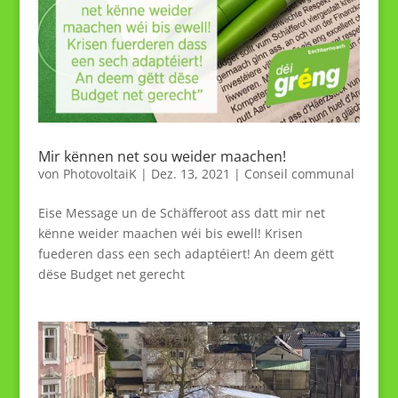
Mir kënnen net sou weider maachen!
von
PhotovoltaiK
|
Dez. 13, 2021
|
Conseil communal
Eise Message un de Schäfferoot ass datt mir net
kënne weider maachen wéi bis ewell! Krisen
fuederen dass een sech adaptéiert! An deem gëtt
dëse Budget net gerecht