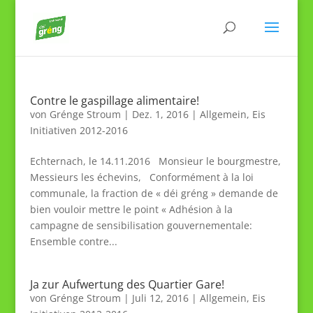
Contre le gaspillage alimentaire!
von
Grénge Stroum
|
Dez. 1, 2016
|
Allgemein
,
Eis
Initiativen 2012-2016
Echternach, le 14.11.2016 Monsieur le bourgmestre,
Messieurs les échevins, Conformément à la loi
communale, la fraction de « déi gréng » demande de
bien vouloir mettre le point « Adhésion à la
campagne de sensibilisation gouvernementale:
Ensemble contre...
Ja zur Aufwertung des Quartier Gare!
von
Grénge Stroum
|
Juli 12, 2016
|
Allgemein
,
Eis