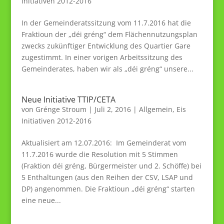
Initiativen 2012-2016
In der Gemeinderatssitzung vom 11.7.2016 hat die
Fraktioun der „déi gréng“ dem Flächennutzungsplan
zwecks zukünftiger Entwicklung des Quartier Gare
zugestimmt. In einer vorigen Arbeitssitzung des
Gemeinderates, haben wir als „déi gréng“ unsere...
Neue Initiative TTIP/CETA
von
Grénge Stroum
|
Juli 2, 2016
|
Allgemein
,
Eis
Initiativen 2012-2016
Aktualisiert am 12.07.2016: Im Gemeinderat vom
11.7.2016 wurde die Resolution mit 5 Stimmen
(Fraktion déi gréng, Bürgermeister und 2. Schöffe) bei
5 Enthaltungen (aus den Reihen der CSV, LSAP und
DP) angenommen. Die Fraktioun „déi gréng“ starten
eine neue...