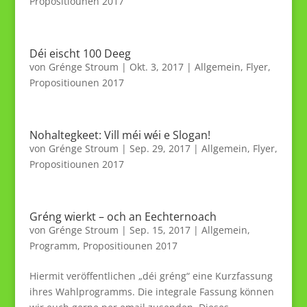
Propositiounen 2017
Déi eischt 100 Deeg
von
Grénge Stroum
|
Okt. 3, 2017
|
Allgemein
,
Flyer
,
Propositiounen 2017
Nohaltegkeet: Vill méi wéi e Slogan!
von
Grénge Stroum
|
Sep. 29, 2017
|
Allgemein
,
Flyer
,
Propositiounen 2017
Gréng wierkt – och an Eechternoach
von
Grénge Stroum
|
Sep. 15, 2017
|
Allgemein
,
Programm
,
Propositiounen 2017
Hiermit veröffentlichen „déi gréng“ eine Kurzfassung
ihres Wahlprogramms. Die integrale Fassung können