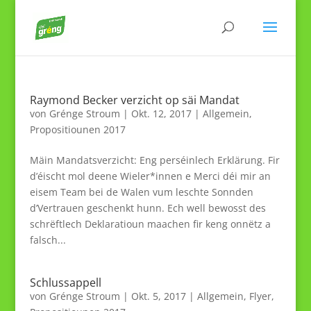
Raymond Becker verzicht op säi Mandat
von
Grénge Stroum
|
Okt. 12, 2017
|
Allgemein
,
Propositiounen 2017
Mäin Mandatsverzicht: Eng perséinlech Erklärung. Fir
d’éischt mol deene Wieler*innen e Merci déi mir an
eisem Team bei de Walen vum leschte Sonnden
d’Vertrauen geschenkt hunn. Ech well bewosst des
schrëftlech Deklaratioun maachen fir keng onnëtz a
falsch...
Schlussappell
von
Grénge Stroum
|
Okt. 5, 2017
|
Allgemein
,
Flyer
,